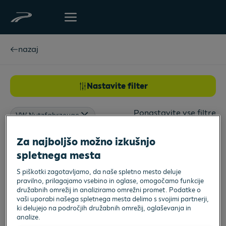
nazaj
Nastavite filter
Ponastavite vse filtre
VW Nutzfahrzeuge
Za najboljšo možno izkušnjo
1
Model v vašem proračunu
spletnega mesta
Skupina po modelih
S piškotki zagotavljamo, da naše spletno mesto deluje
pravilno, prilagajamo vsebino in oglase, omogočamo funkcije
družabnih omrežij in analiziramo omrežni promet. Podatke o
vaši uporabi našega spletnega mesta delimo s svojimi partnerji,
ki delujejo na področjih družabnih omrežij, oglaševanja in
analize.