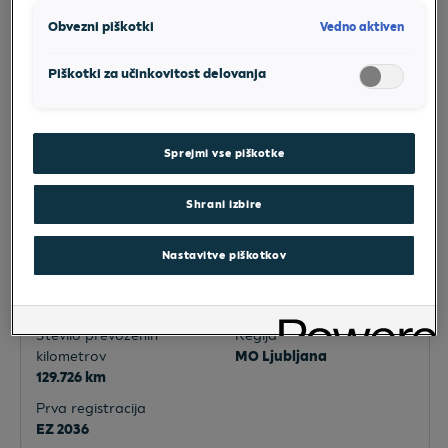
Vedno aktiven
Obvezni piškotki
Piškotki za učinkovitost delovanja
Sprejmi vse piškotke
Shrani izbire
VW Caddy
(
1
)
Nastavitve piškotkov
Moč
Vrsta goriva
123 KM
Dizel
Število prevoženih
Regija
kilometrov
MO Ljubljana
129.726 km
Prva registracija
EZ 2036