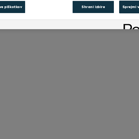
ve piškotkov
Shrani izbire
Sprejmi 