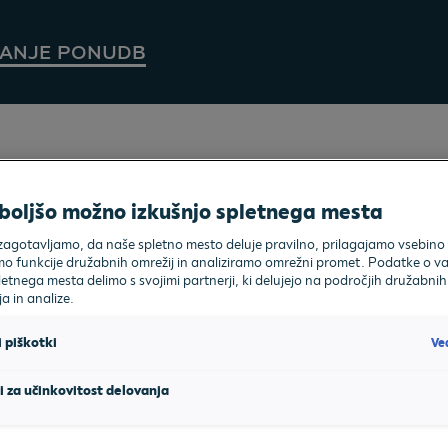
KANJE PONUDB
boljšo možno izkušnjo spletnega mesta
na voljo ni nobenih vozil v želeni kombinaciji. Poskusite znov
 zagotavljamo, da naše spletno mesto deluje pravilno, prilagajamo vsebino 
Škoda Octavia Combi
funkcije družabnih omrežij in analiziramo omrežni promet. Podatke o va
etnega mesta delimo s svojimi partnerji, ki delujejo na področjih družabnih
a in analize.
Ve
 piškotki
i za učinkovitost delovanja
 stran