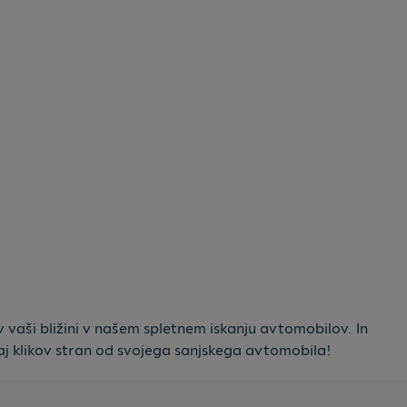
v vaši bližini v našem spletnem iskanju avtomobilov. In
j klikov stran od svojega sanjskega avtomobila!