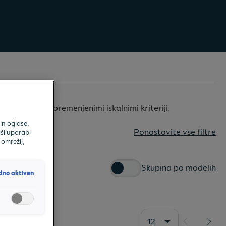
a, z manj ali spremenjenimi iskalnimi kriteriji.
in oglase,
Ponastavite vse filtre
ši uporabi
 omrežij,
Skupina po modelih
dno aktiven
12