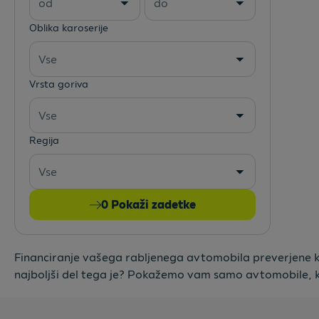
od
do
Oblika karoserije
Vse
Vrsta goriva
Vse
Regija
Vse
0
Pokaži zadetke
Financiranje vašega rabljenega avtomobila preverjene kako
najboljši del tega je? Pokažemo vam samo avtomobile, k