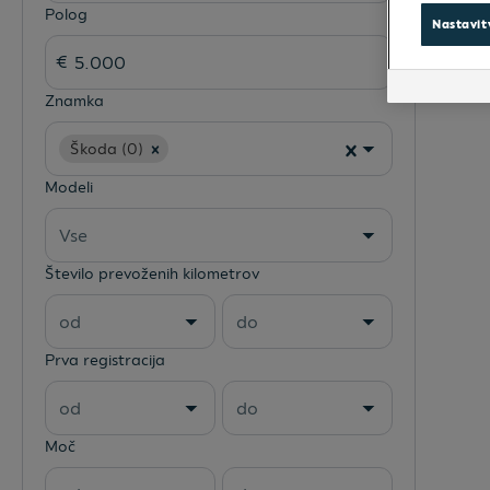
Polog
Nastavit
Znamka
Škoda (0)
Modeli
Vse
Število prevoženih kilometrov
od
do
Prva registracija
od
do
Moč