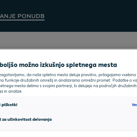
KANJE PONUDB
boljšo možno izkušnjo spletnega mesta
na voljo ni nobenih vozil v želeni kombinaciji. Poskusite znov
 zagotavljamo, da naše spletno mesto deluje pravilno, prilagajamo vsebino 
VW Golf Variant
funkcije družabnih omrežij in analiziramo omrežni promet. Podatke o va
etnega mesta delimo s svojimi partnerji, ki delujejo na področjih družabnih
a in analize.
Ve
 piškotki
i za učinkovitost delovanja
 stran