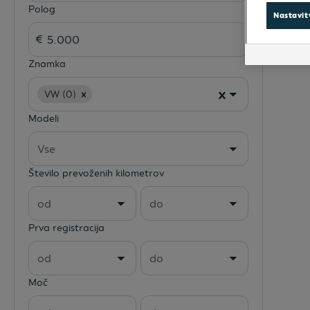
Polog
Nastavit
Znamka
VW (0)
Modeli
Vse
Število prevoženih kilometrov
od
do
Prva registracija
od
do
Moč