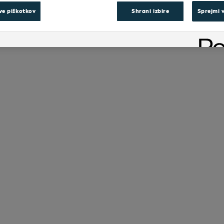
ve piškotkov
Shrani izbire
Sprejmi 