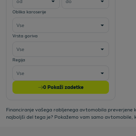
od
do
Oblika karoserije
Vse
Vrsta goriva
Vse
Regija
Vse
0
Pokaži zadetke
Financiranje vašega rabljenega avtomobila preverjene kako
najboljši del tega je? Pokažemo vam samo avtomobile, k