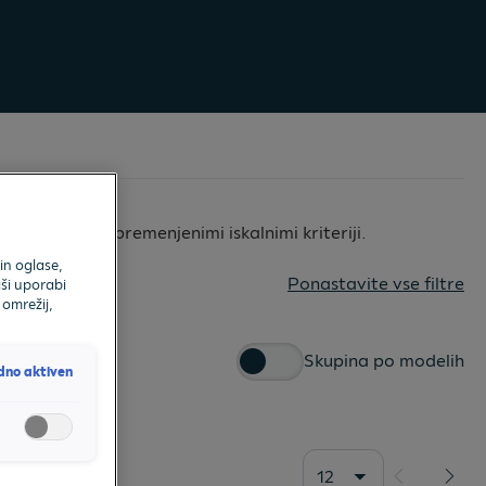
a, z manj ali spremenjenimi iskalnimi kriteriji.
in oglase,
Ponastavite vse filtre
ši uporabi
 omrežij,
Skupina po modelih
dno aktiven
12