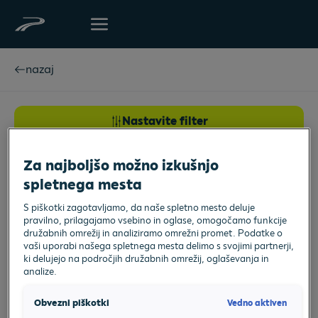
nazaj
Nastavite filter
Trenutno na voljo ni nobenih vozil v želeni kombinaciji.
Za najboljšo možno izkušnjo
Poskusite znova, z manj ali spremenjenimi iskalnimi
spletnega mesta
kriteriji.
S piškotki zagotavljamo, da naše spletno mesto deluje
Ponastavite vse filtre
VW
pravilno, prilagajamo vsebino in oglase, omogočamo funkcije
družabnih omrežij in analiziramo omrežni promet. Podatke o
vaši uporabi našega spletnega mesta delimo s svojimi partnerji,
CAR4ME
ki delujejo na področjih družabnih omrežij, oglaševanja in
analize.
Skupina po modelih
Vedno aktiven
Obvezni piškotki