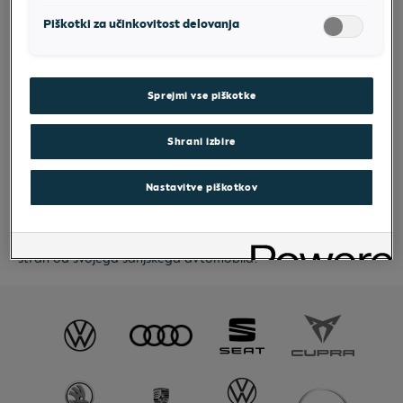
Piškotki za učinkovitost delovanja
Vozila na stran
12
Sprejmi vse piškotke
Shrani izbire
Financiranje vašega rabljenega avtomobila preverjene
kakovosti in po najboljši ceni. Odkrijte vozila za financiranje v
Nastavitve piškotkov
vaši bližini v našem spletnem iskanju avtomobilov. In najboljši
del tega je? Pokažemo vam samo avtomobile, ki natančno
ustrezajo vašemu proračunu, tako da ste le nekaj klikov
stran od svojega sanjskega avtomobila!